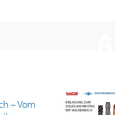
A
ch – Vom