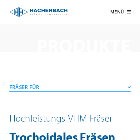
Zum
Inhalt
MENÜ
springen
PRODUKTE
FRÄSER FÜR
Hochleistungs-VHM-Fräser
Trochoidales Fräsen